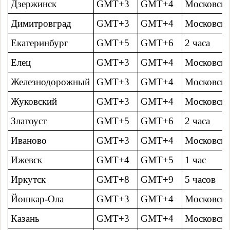
Дзержинск
GMT+3
GMT+4
Московско
Димитровград
GMT+3
GMT+4
Московско
Екатеринбург
GMT+5
GMT+6
2 часa
Елец
GMT+3
GMT+4
Московско
Железнодорожный
GMT+3
GMT+4
Московско
Жуковский
GMT+3
GMT+4
Московско
Златоуст
GMT+5
GMT+6
2 часa
Иваново
GMT+3
GMT+4
Московско
Ижевск
GMT+4
GMT+5
1 час
Иркутск
GMT+8
GMT+9
5 часов
Йошкар-Ола
GMT+3
GMT+4
Московско
Казань
GMT+3
GMT+4
Московско