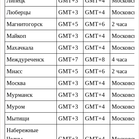
Липецк
GMT+3
GMT+4
Московско
Люберцы
GMT+3
GMT+4
Московско
Магнитогорск
GMT+5
GMT+6
2 часa
Майкоп
GMT+3
GMT+4
Московско
Махачкала
GMT+3
GMT+4
Московско
Междуреченск
GMT+7
GMT+8
4 часa
Миасс
GMT+5
GMT+6
2 часa
Москва
GMT+3
GMT+4
Московско
Мурманск
GMT+3
GMT+4
Московско
Муром
GMT+3
GMT+4
Московско
Мытищи
GMT+3
GMT+4
Московско
Набережные
Челны
GMT+3
GMT+4
Московско