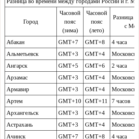
Разница во времени между городами России и г. Мо
Часовой
Часовой
Разница в
Город
пояс
пояс
с Мо
(зима)
(лето)
Абакан
GMT+7
GMT+8
4 часa
Альметьевск
GMT+3
GMT+4
Московско
Ангарск
GMT+5
GMT+6
2 часa
Арзамас
GMT+3
GMT+4
Московско
Армавир
GMT+3
GMT+4
Московско
Артем
GMT+10
GMT+11
7 часов
Архангельск
GMT+3
GMT+4
Московско
Астрахань
GMT+3
GMT+4
Московско
Ачинск
GMT+7
GMT+8
4 часa