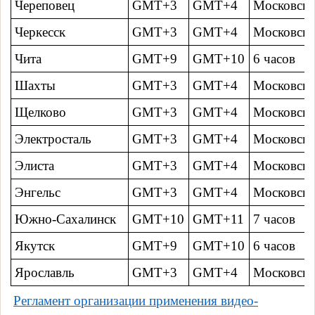
Череповец
GMT+3
GMT+4
Московско
Черкесск
GMT+3
GMT+4
Московско
Чита
GMT+9
GMT+10
6 часов
Шахты
GMT+3
GMT+4
Московско
Щелково
GMT+3
GMT+4
Московско
Электросталь
GMT+3
GMT+4
Московско
Элиста
GMT+3
GMT+4
Московско
Энгельс
GMT+3
GMT+4
Московско
Южно-Сахалинск
GMT+10
GMT+11
7 часов
Якутск
GMT+9
GMT+10
6 часов
Ярославль
GMT+3
GMT+4
Московско
Регламент
организации применения видео-