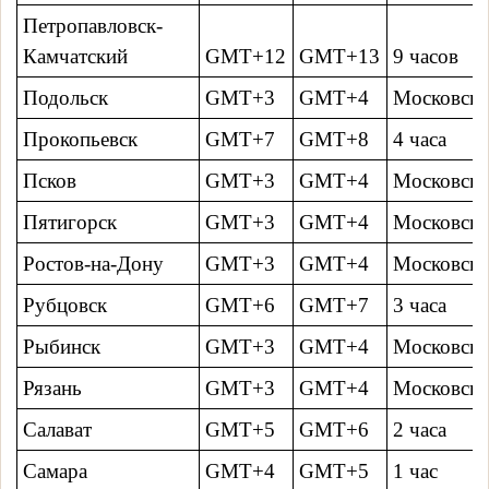
Петропавловск-
Камчатский
GMT+12
GMT+13
9 часов
Подольск
GMT+3
GMT+4
Московско
Прокопьевск
GMT+7
GMT+8
4 часa
Псков
GMT+3
GMT+4
Московско
Пятигорск
GMT+3
GMT+4
Московско
Ростов-на-Дону
GMT+3
GMT+4
Московско
Рубцовск
GMT+6
GMT+7
3 часa
Рыбинск
GMT+3
GMT+4
Московско
Рязань
GMT+3
GMT+4
Московско
Салават
GMT+5
GMT+6
2 часa
Самара
GMT+4
GMT+5
1 час