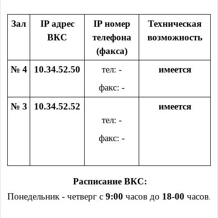
Зал
IP адрес
IP номер
Техническая
ВКС
телефона
возможность
(факса)
№ 4
10.34.52.50
тел: -
имеется
факс: -
№ 3
10.34.52.52
имеется
тел: -
факс: -
Расписание ВКС:
Понедельник - четверг с
9:00
часов до
18-00
часов
.