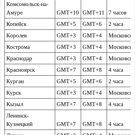
Комсомольск-на-
Амуре
GMT+10
GMT+11
7 часов
Копейск
GMT+5
GMT+6
2 часa
Королев
GMT+3
GMT+4
Московско
Кострома
GMT+3
GMT+4
Московско
Краснодар
GMT+3
GMT+4
Московско
Красноярск
GMT+7
GMT+8
4 часa
Курган
GMT+5
GMT+6
2 часa
Курск
GMT+3
GMT+4
Московско
Кызыл
GMT+7
GMT+8
4 часa
Ленинск-
Кузнецкий
GMT+7
GMT+8
4 часa