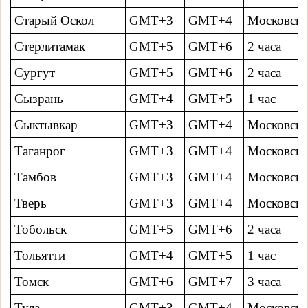
Старый Оскол
GMT+3
GMT+4
Московско
Стерлитамак
GMT+5
GMT+6
2 часa
Сургут
GMT+5
GMT+6
2 часa
Сызрань
GMT+4
GMT+5
1 час
Сыктывкар
GMT+3
GMT+4
Московско
Таганрог
GMT+3
GMT+4
Московско
Тамбов
GMT+3
GMT+4
Московско
Тверь
GMT+3
GMT+4
Московско
Тобольск
GMT+5
GMT+6
2 часa
Тольятти
GMT+4
GMT+5
1 час
Томск
GMT+6
GMT+7
3 часa
Тула
GMT+3
GMT+4
Московско