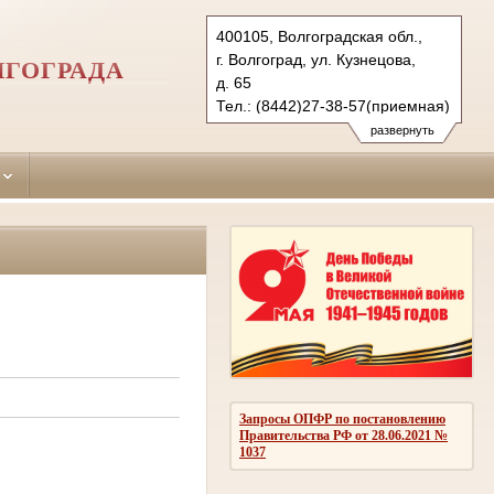
400105, Волгоградская обл.,
г. Волгоград, ул. Кузнецова,
ЛГОГРАДА
д. 65
Тел.: (8442)27-38-57(приемная)
27-38-38 (гр.)
развернуть
28-25-99 (уг.)
krokt.vol@sudrf.ru
Запросы ОПФР по постановлению
Правительства РФ от 28.06.2021 №
1037