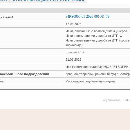
34RS0005-01-2026-001661-78
ор дела
17.04.2026
Иски, связанные с возмещением ущерба 
Иски о возмещении ущерба от ДТП →
Иски о возмещении ущерба от ДТП (кроме
кормильца)
Шматов С.В.
21.07.2026
Иск (заявление, жалоба) УДОВЛЕТВОРЕ
обособленного подразделения
Краснооктябрьский районный суд г.Волгог
ла
Рассмотрено единолично судьей
опубликовано 18.04.2