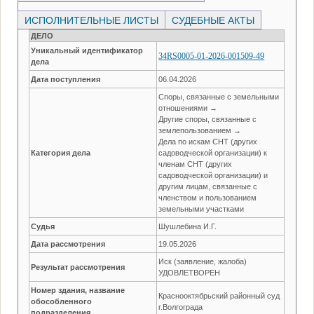
ИСПОЛНИТЕЛЬНЫЕ ЛИСТЫ
СУДЕБНЫЕ АКТЫ
ДЕЛО
Уникальный идентификатор
34RS0005-01-2026-001509-49
дела
Дата поступления
06.04.2026
Споры, связанные с земельными
отношениями →
Другие споры, связанные с
землепользованием →
Дела по искам СНТ (других
Категория дела
садоводческой организации) к
членам СНТ (других
садоводческой организации) и
другим лицам, связанные с
членством и пользованием
земельными участками
Судья
Шушлебина И.Г.
Дата рассмотрения
19.05.2026
Иск (заявление, жалоба)
Результат рассмотрения
УДОВЛЕТВОРЕН
Номер здания, название
Краснооктябрьский районный суд
обособленного
г.Волгограда
подразделения