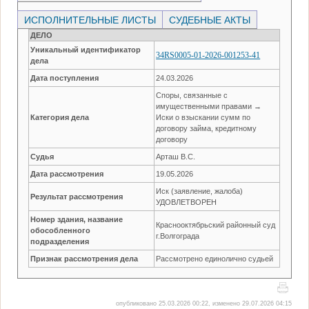
ИСПОЛНИТЕЛЬНЫЕ ЛИСТЫ
СУДЕБНЫЕ АКТЫ
ДЕЛО
Уникальный идентификатор
34RS0005-01-2026-001253-41
дела
Дата поступления
24.03.2026
Споры, связанные с
имущественными правами →
Категория дела
Иски о взыскании сумм по
договору займа, кредитному
договору
Судья
Арташ В.С.
Дата рассмотрения
19.05.2026
Иск (заявление, жалоба)
Результат рассмотрения
УДОВЛЕТВОРЕН
Номер здания, название
Краснооктябрьский районный суд
обособленного
г.Волгограда
подразделения
Признак рассмотрения дела
Рассмотрено единолично судьей
опубликовано 25.03.2026 00:22, изменено 29.07.2026 04:15