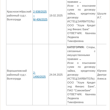
правами →
Иски о взыскании
сумм по договору
Краснооктябрьский
2-938/2025
займа, кредитному
Шушлеби
районный суд г.
~
19.02.2025
договору
И.Г.
Волгограда
М-406/2025
ИСТЕЦ(ЗАЯВИТЕЛЬ):
ООО "Хоум Кредит
энд Финанс Банк"
ОТВЕТЧИК: Квачева
Людмила
Тимофеевна
КАТЕГОРИЯ:
Споры,
связанные с
имущественными
правами →
Иски о взыскании
сумм по договору
Ворошиловский
займа, кредитному
Юрченко
2-
районный суд г.
24.04.2025
договору
Дмитрий
1490/2025
Волгограда
ИСТЕЦ(ЗАЯВИТЕЛЬ):
Александ
ООО "Хоум Кредит
энд Финанс Банк",
ПАО "Совкомбанк"
ОТВЕТЧИК: Квачева
Людмила
Тимофеевна