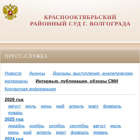
КРАСНООКТЯБРЬСКИЙ
РАЙОННЫЙ СУД Г. ВОЛГОГРАДА
ПРЕСС-СЛУЖБА
Новости
Анонсы
Доклады, выступления, аналитические
материалы
Интервью, публикации, обзоры СМИ
Контактная информация
2026 год
август
июль
июнь
май
апрель
март
февраль
январь
2025 год
декабрь
ноябрь
октябрь
сентябрь
август
июль
июнь
май
апрель
март
февраль
январь
2024 год