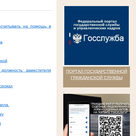
.
ссчитывать на помощь в
та
нкой
должность заместителя
ПОРТАЛ ГОСУДАРСТВЕННОЙ
ГРАЖДАНСКОЙ СЛУЖБЫ
сроках
.
дела.
му
й