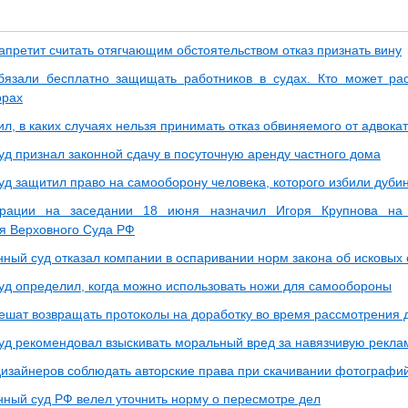
апретит считать отягчающим обстоятельством отказ признать вину
бязали бесплатно защищать работников в судах. Кто может ра
орах
л, в каких случаях нельзя принимать отказ обвиняемого от адвока
уд признал законной сдачу в посуточную аренду частного дома
уд защитил право на самооборону человека, которого избили дуби
рации на заседании 18 июня назначил Игоря Крупнова на 
я Верховного Суда РФ
нный суд отказал компании в оспаривании норм закона об исковых 
уд определил, когда можно использовать ножи для самообороны
ешат возвращать протоколы на доработку во время рассмотрения 
уд рекомендовал взыскивать моральный вред за навязчивую рекла
дизайнеров соблюдать авторские права при скачивании фотографи
нный суд РФ велел уточнить норму о пересмотре дел