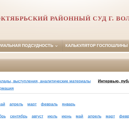
КТЯБРЬСКИЙ РАЙОННЫЙ СУД Г. ВО
РИАЛЬНАЯ ПОДСУДНОСТЬ
КАЛЬКУЛЯТОР ГОСПОШЛИНЫ
клады, выступления, аналитические материалы
Интервью, пуб
ормация
май
апрель
март
февраль
январь
брь
сентябрь
август
июль
июнь
май
апрель
март
февр