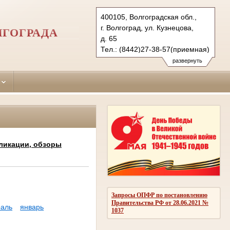
400105, Волгоградская обл.,
г. Волгоград, ул. Кузнецова,
ЛГОГРАДА
д. 65
Тел.: (8442)27-38-57(приемная)
27-38-38 (гр.)
развернуть
28-25-99 (уг.)
krokt.vol@sudrf.ru
ликации, обзоры
Запросы ОПФР по постановлению
Правительства РФ от 28.06.2021 №
аль
январь
1037