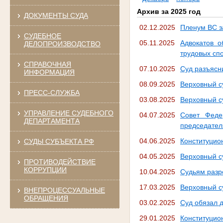
Архив за 2025 год
ДОКУМЕНТЫ СУДА
02.12.2025
Пленум ВС з
СУДЕБНОЕ
05.11.2025
Адвокатов о
ДЕЛОПРОИЗВОДСТВО
трудовых сп
СПРАВОЧНАЯ
07.10.2025
Суд разъясни
ИНФОРМАЦИЯ
08.09.2025
Верховный с
ПРЕСС-СЛУЖБА
03.08.2025
Верховный с
УПРАВЛЕНИЕ СУДЕБНОГО
04.07.2025
Совет Феде
ДЕПАРТАМЕНТА
председател
04.06.2025
Конституцио
СУДЫ СУБЪЕКТА РФ
04.05.2025
Верховный с
ПРОТИВОДЕЙСТВИЕ
КОРРУПЦИИ
10.04.2025
Судьям разр
17.03.2025
Верховный с
ВНЕПРОЦЕССУАЛЬНЫЕ
ОБРАЩЕНИЯ
03.02.2025
Суд обязал 
29.01.2025
Конституцио