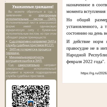
.
назначенное в соот
момента вступления в
Но общий размер
установленного, а
состоянию на день в
И действие норм н
правосудие не в ин
Народной Республи
февраля 2022 года".
https://rg.ru/20