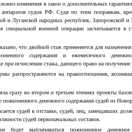
ложил изменения в закон о дополнительных гарантия
 аппаратов судов РФ. Судя по этим поправкам, вр
ой и Луганской народных республик, Запорожской и 
я специальной военной операции засчитывается в 
казано, что двойной стаж применяется для назначени
изненного содержания и ежемесячного денежн
же при исчислении стажа, дающего право на получение
ормы распространяются на правоотношения, возникш
яла сразу во втором и третьем чтениях проекты базов
е пожизненного денежного содержания судей из Новор
сается судей в отставке, судей, лиц, замещавших долж
олжности судей первоначальных составов.
ым будет выплачиваться пожизненное денежное