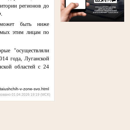
ритории регионов до
Ф.
 может быть ниже
емых этим лицам по
орые "осуществляли
014 года, Луганской
ской областей с 24
otaiushchih-v-zone-svo.html
ковано 01.04.2026 19:19 (МСК)