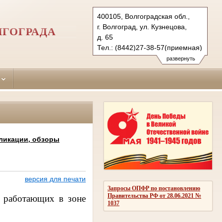
400105, Волгоградская обл.,
г. Волгоград, ул. Кузнецова,
ЛГОГРАДА
д. 65
Тел.: (8442)27-38-57(приемная)
27-38-38 (гр.)
развернуть
28-25-99 (уг.)
krokt.vol@sudrf.ru
ликации, обзоры
версия для печати
Запросы ОПФР по постановлению
Правительства РФ от 28.06.2021 №
, работающих в зоне
1037