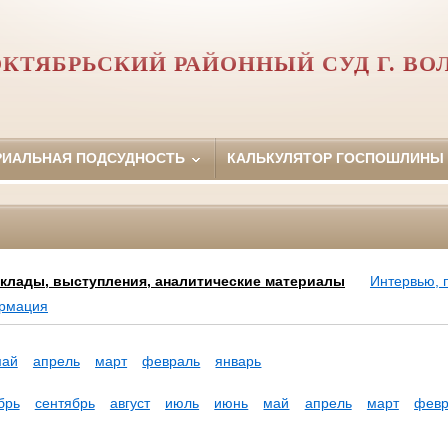
КТЯБРЬСКИЙ РАЙОННЫЙ СУД Г. ВО
РИАЛЬНАЯ ПОДСУДНОСТЬ
КАЛЬКУЛЯТОР ГОСПОШЛИНЫ
клады, выступления, аналитические материалы
Интервью, 
ормация
май
апрель
март
февраль
январь
брь
сентябрь
август
июль
июнь
май
апрель
март
февр