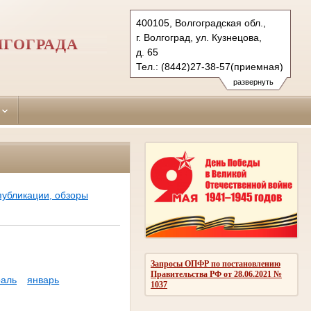
400105, Волгоградская обл.,
г. Волгоград, ул. Кузнецова,
ЛГОГРАДА
д. 65
Тел.: (8442)27-38-57(приемная)
27-38-38 (гр.)
развернуть
28-25-99 (уг.)
krokt.vol@sudrf.ru
публикации, обзоры
Запросы ОПФР по постановлению
Правительства РФ от 28.06.2021 №
аль
январь
1037