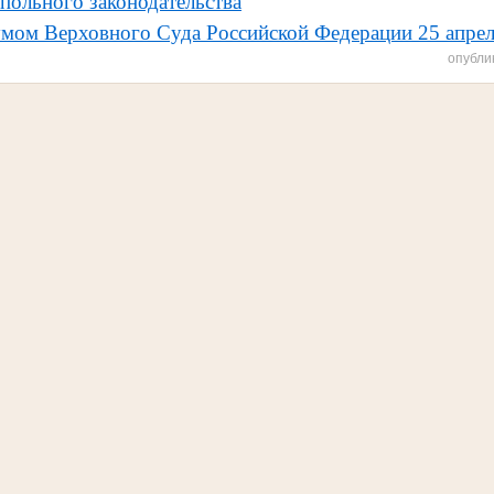
польного законодательства
мом Верховного Суда Российской Федерации 25 апрел
опубли