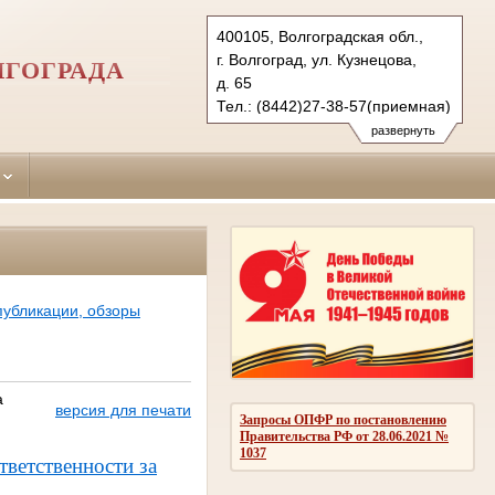
400105, Волгоградская обл.,
г. Волгоград, ул. Кузнецова,
ЛГОГРАДА
д. 65
Тел.: (8442)27-38-57(приемная)
27-38-38 (гр.)
развернуть
28-25-99 (уг.)
krokt.vol@sudrf.ru
публикации, обзоры
а
версия для печати
Запросы ОПФР по постановлению
Правительства РФ от 28.06.2021 №
1037
тветственности за