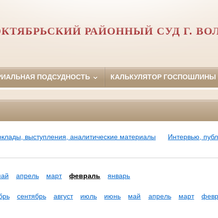
КТЯБРЬСКИЙ РАЙОННЫЙ СУД Г. ВО
РИАЛЬНАЯ ПОДСУДНОСТЬ
КАЛЬКУЛЯТОР ГОСПОШЛИНЫ
оклады, выступления, аналитические материалы
Интервью, пуб
май
апрель
март
февраль
январь
брь
сентябрь
август
июль
июнь
май
апрель
март
февр