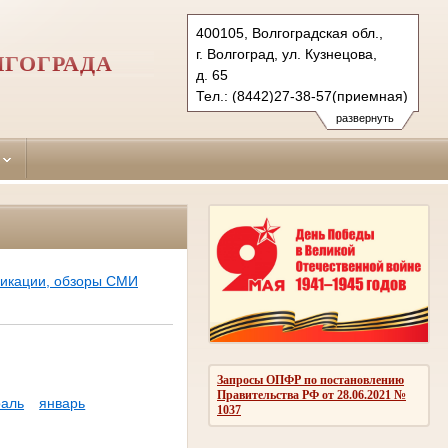
400105, Волгоградская обл.,
г. Волгоград, ул. Кузнецова,
ЛГОГРАДА
д. 65
Тел.: (8442)27-38-57(приемная)
27-38-38 (гр.)
развернуть
28-25-99 (уг.)
krokt.vol@sudrf.ru
ликации, обзоры СМИ
Запросы ОПФР по постановлению
Правительства РФ от 28.06.2021 №
аль
январь
1037