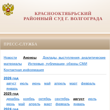
КРАСНООКТЯБРЬСКИЙ
РАЙОННЫЙ СУД Г. ВОЛГОГРАДА
ПРЕСС-СЛУЖБА
Новости
Анонсы
Доклады, выступления, аналитические
материалы
Интервью, публикации, обзоры СМИ
Контактная информация
2026 год
август
июль
июнь
май
апрель
март
февраль
январь
2025 год
декабрь
ноябрь
октябрь
сентябрь
август
июль
июнь
май
апрель
март
февраль
январь
2024 год