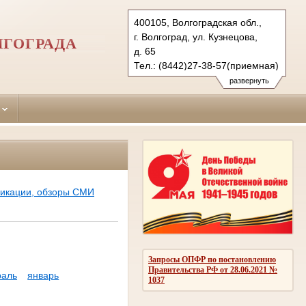
400105, Волгоградская обл.,
г. Волгоград, ул. Кузнецова,
ЛГОГРАДА
д. 65
Тел.: (8442)27-38-57(приемная)
27-38-38 (гр.)
развернуть
28-25-99 (уг.)
krokt.vol@sudrf.ru
ликации, обзоры СМИ
Запросы ОПФР по постановлению
Правительства РФ от 28.06.2021 №
раль
январь
1037