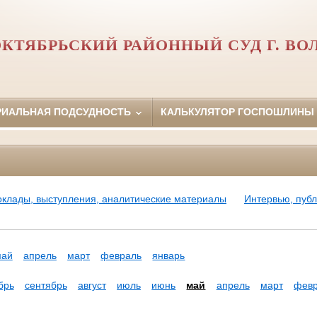
КТЯБРЬСКИЙ РАЙОННЫЙ СУД Г. ВО
РИАЛЬНАЯ ПОДСУДНОСТЬ
КАЛЬКУЛЯТОР ГОСПОШЛИНЫ
оклады, выступления, аналитические материалы
Интервью, пуб
май
апрель
март
февраль
январь
брь
сентябрь
август
июль
июнь
май
апрель
март
фев