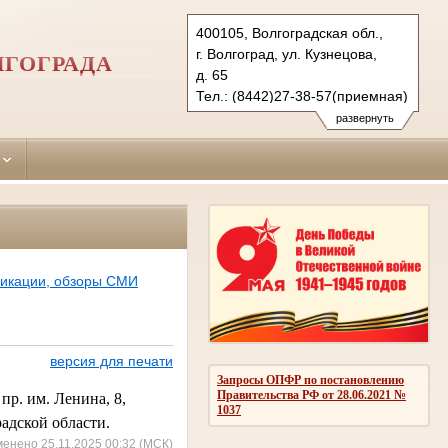
400105, Волгоградская обл.,
г. Волгоград, ул. Кузнецова,
ЛГОГРАДА
д. 65
Тел.: (8442)27-38-57(приемная)
27-38-38 (гр.)
развернуть
28-25-99 (уг.)
krokt.vol@sudrf.ru
ликации, обзоры СМИ
версия для печати
Запросы ОПФР по постановлению
Правительства РФ от 28.06.2021 №
 пр. им. Ленина, 8,
1037
адской области.
менено 25.11.2025 00:32 (МСК)