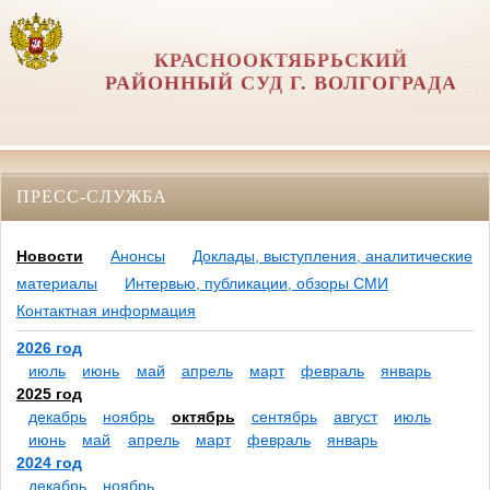
КРАСНООКТЯБРЬСКИЙ
РАЙОННЫЙ СУД Г. ВОЛГОГРАДА
ПРЕСС-СЛУЖБА
Новости
Анонсы
Доклады, выступления, аналитические
материалы
Интервью, публикации, обзоры СМИ
Контактная информация
2026 год
июль
июнь
май
апрель
март
февраль
январь
2025 год
декабрь
ноябрь
октябрь
сентябрь
август
июль
июнь
май
апрель
март
февраль
январь
2024 год
декабрь
ноябрь