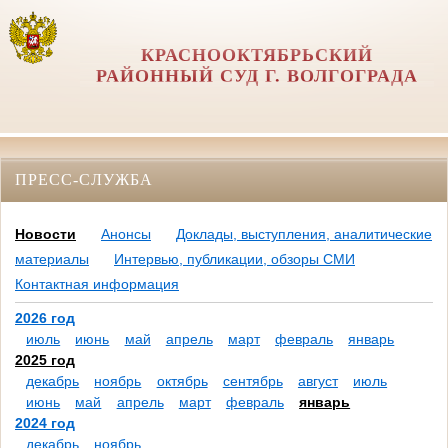
КРАСНООКТЯБРЬСКИЙ
РАЙОННЫЙ СУД Г. ВОЛГОГРАДА
ПРЕСС-СЛУЖБА
Новости
Анонсы
Доклады, выступления, аналитические
материалы
Интервью, публикации, обзоры СМИ
Контактная информация
2026 год
июль
июнь
май
апрель
март
февраль
январь
2025 год
декабрь
ноябрь
октябрь
сентябрь
август
июль
июнь
май
апрель
март
февраль
январь
2024 год
декабрь
ноябрь