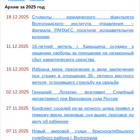
Архив за 2025 год
18.12.2025
Студенты юридического факультета
Волгоградского института управления –
филиала РАНХиГС посетили исправительную
колонию
11.12.2025
16-летний житель г. Камышина осужден к
лишению свободы за покушение на незаконный
сбыт наркотического средства.
10.12.2025
Избрана мера пресечения в виде заключения
под стражу в отношении 36- летнего местного
жителя, устроившего стрельбу на свадьбе
02.12.2025
Геннадий Лопатин возглавил Судебный
департамент при Верховном суде России
27.11.2025
Конфликт соседей из-за ночного шума привел к
тяжкому вреду здоровью: суд вынес приговор по
делу об избиении
07.11.2025
Новый мировой судья Краснооктябрьского
судебного района г. Волгограда