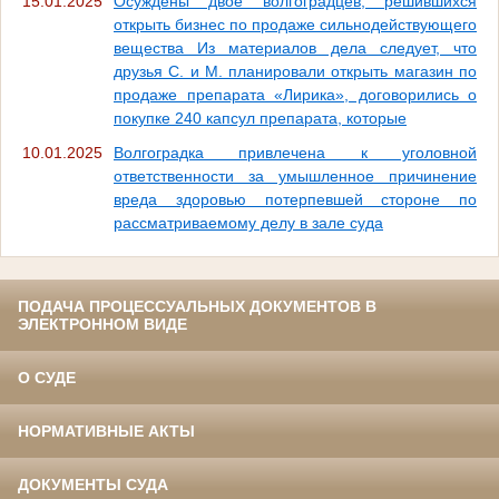
15.01.2025
Осуждены двое волгоградцев, решившихся
открыть бизнес по продаже сильнодействующего
вещества Из материалов дела следует, что
друзья С. и М. планировали открыть магазин по
продаже препарата «Лирика», договорились о
покупке 240 капсул препарата, которые
10.01.2025
Волгоградка привлечена к уголовной
ответственности за умышленное причинение
вреда здоровью потерпевшей стороне по
рассматриваемому делу в зале суда
ПОДАЧА ПРОЦЕССУАЛЬНЫХ ДОКУМЕНТОВ В
ЭЛЕКТРОННОМ ВИДЕ
О СУДЕ
НОРМАТИВНЫЕ АКТЫ
ДОКУМЕНТЫ СУДА