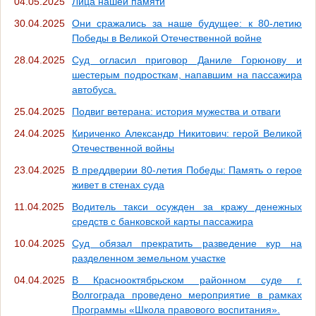
04.05.2025
Лица нашей памяти
30.04.2025
Они сражались за наше будущее: к 80-летию
Победы в Великой Отечественной войне
28.04.2025
Суд огласил приговор Даниле Горюнову и
шестерым подросткам, напавшим на пассажира
автобуса.
25.04.2025
Подвиг ветерана: история мужества и отваги
24.04.2025
Кириченко Александр Никитович: герой Великой
Отечественной войны
23.04.2025
В преддверии 80-летия Победы: Память о герое
живет в стенах суда
11.04.2025
Водитель такси осужден за кражу денежных
средств с банковской карты пассажира
10.04.2025
Суд обязал прекратить разведение кур на
разделенном земельном участке
04.04.2025
В Краснооктябрьском районном суде г.
Волгограда проведено мероприятие в рамках
Программы «Школа правового воспитания».