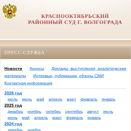
КРАСНООКТЯБРЬСКИЙ
РАЙОННЫЙ СУД Г. ВОЛГОГРАДА
ПРЕСС-СЛУЖБА
Новости
Анонсы
Доклады, выступления, аналитические
материалы
Интервью, публикации, обзоры СМИ
Контактная информация
2026 год
июль
июнь
май
апрель
март
февраль
январь
2025 год
декабрь
ноябрь
октябрь
сентябрь
август
июль
июнь
май
апрель
март
февраль
январь
2024 год
декабрь
ноябрь