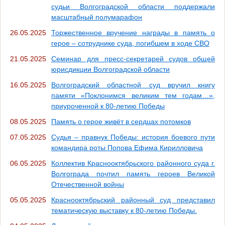
судьи Волгоградской области поддержали
масштабный полумарафон
26.05.2025
Торжественное вручение награды в память о
герое – сотруднике суда, погибшем в ходе СВО
21.05.2025
Семинар для пресс-секретарей судов общей
юрисдикции Волгоградской области
16.05.2025
Волгоградский областной суд вручил книгу
памяти «Поклонимся великим тем годам…»,
приуроченной к 80-летию Победы
08.05.2025
Память о герое живёт в сердцах потомков
07.05.2025
Судья – правнук Победы: история боевого пути
командира роты Попова Ефима Кирилловича
06.05.2025
Коллектив Краснооктябрьского районного суда г.
Волгограда почтил память героев Великой
Отечественной войны
05.05.2025
Краснооктябрьский районный суд представил
тематическую выставку к 80-летию Победы.